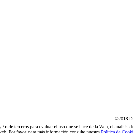
©2018 D
 / o de terceros para evaluar el uso que se hace de la Web, el análisis 
o web. Por favor, para más información consulte nuestra
Política de Cook