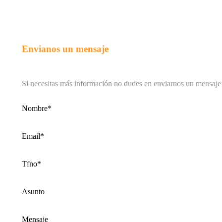
Facebook
page
opens
in
Envianos un mensaje
new
window
Si necesitas más información no dudes en enviarnos un mensaje e
Nombre*
Email*
Tfno*
Asunto
Mensaje