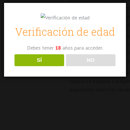
vino es redondo y agradable
limón y un toque sutil de u
experiencia refrescante y vi
Verificación de edad
Perfecto para acompañar ma
este vino es ideal para dis
Debes tener
18
años para acceder.
un contenido alcohólico de
SÍ
NO
servir entre 10-12°C para d
Charles Rousseau IGP Pays
resalta la frescura y elega
experiencia sensorial vibra