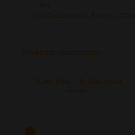
entre
ANTERIOR
Proyecto
Vino Domaine de la Rouvière Côte
proyectos
anterior
Productos relacionados
Pousse Rapière Le Limoncello
Gascon