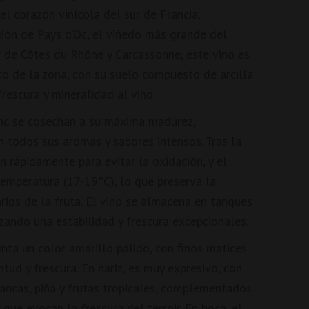
l corazón vinícola del sur de Francia,
gión de Pays d’Oc, el viñedo más grande del
r de Côtes du Rhône y Carcassonne, este vino es
co de la zona, con su suelo compuesto de arcilla
frescura y mineralidad al vino.
nc se cosechan a su máxima madurez,
 todos sus aromas y sabores intensos. Tras la
n rápidamente para evitar la oxidación, y el
emperatura (17-19°C), lo que preserva la
rios de la fruta. El vino se almacena en tanques
zando una estabilidad y frescura excepcionales.
nta un color amarillo pálido, con finos matices
ntud y frescura. En nariz, es muy expresivo, con
lancas, piña y frutas tropicales, complementados
 que evocan la frescura del terroir. En boca, el