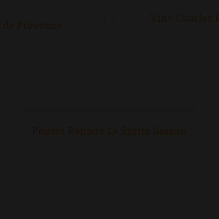
Vino Charles 
Proyecto
s de Provence
siguiente
Pousse Rapière Le Spritz Gascon