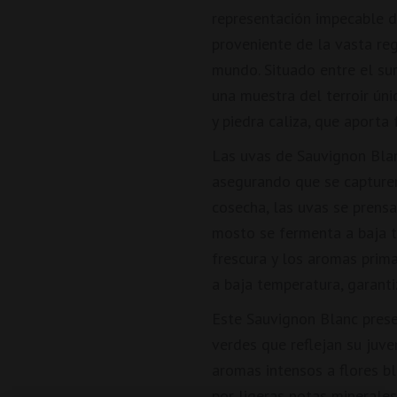
representación impecable de
proveniente de la vasta re
mundo. Situado entre el su
una muestra del terroir úni
y piedra caliza, que aporta 
Las uvas de Sauvignon Bla
asegurando que se capturen
cosecha, las uvas se prensa
mosto se fermenta a baja t
frescura y los aromas prima
a baja temperatura, garanti
Este Sauvignon Blanc prese
verdes que reflejan su juve
aromas intensos a flores b
por ligeras notas minerales