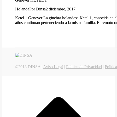
Genever KETEL 1
Holanda
Por
Dinsa
2 diciembre, 2017
Ketel 1 Genever La ginebra holandesa Ketel 1, conocida en el 
años continúan perteneciendo a la misma familia. El remoto or
©2018 DINSA |
Aviso Legal
|
Politica de Privacidad
|
Politic
I
a
T