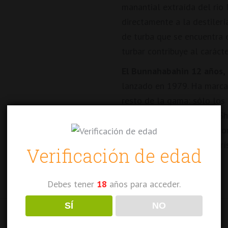
manantial extraída del rio
directamente a la destilerí
de turba que se encuentra e
turbar contribuye al caráct
El Bunnahabahin 12 años,
lanzado en 1979. Ha marcad
resto de la gama: sólo los
barricas Ex Bourbon y Ex Sh
maravillosamente rico y co
entre los sabores caracterí
Verificación de edad
Debes tener
18
años para acceder.
SÍ
NO