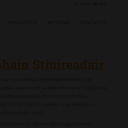
+34 91 490 36 67
PRODUCTOS
NOTICIAS
CONTACTO
ain Stiuireadair
, que se pronuncia «Bunn-na-ha-venn», que
 gaélico escocés, es la más remota de Islay y está
ahabhain, a orillas del estrecho de Islay.
or su espectacular entorno y su delicioso y
d islay single malt.
stilería en la isla que utiliza agua pura de