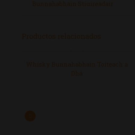
entre
Proyecto
Bunnahabhain Stiuireadair
proyectos
anterior
Productos relacionados
Whisky Bunnahabhain Toiteach a
Dhá