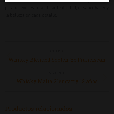
es una declaración de estilo. Un destilado pensado
para quienes valoran la autenticidad, el saber hacer y
la belleza en cada detalle.
Navegación
ANTERIOR
entre
Proyecto
Whisky Blended Scotch Ye Franciscan
proyectos
anterior
SIGUIENTE
Proyecto
Whisky Malta Glengarry 12 años
siguiente
Productos relacionados