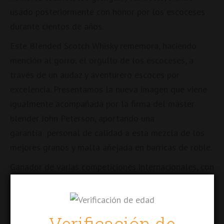
usado posteriormente con honor por los escoceses
durante cientos de años.
Este Blended Scotch Whisky rememora, haciendo
mención al gorro, el orgullo de los escoceses, a
través de un audaz y aventurero escoces por
excelencia. Presentamos la nueva imagen que viene
igualmente acompañada por la firma del master
blender John Peterson, aportando una
garantía
personal de calidad a esta mezcla de los
mejores granos y malta añejada en barricas de roble.
Ganador de varias competiciones internacionales, con
doble medalla de oro por su sabor y mezcla.
Cata:
Verificación de
NARIZ: Cebada dorada