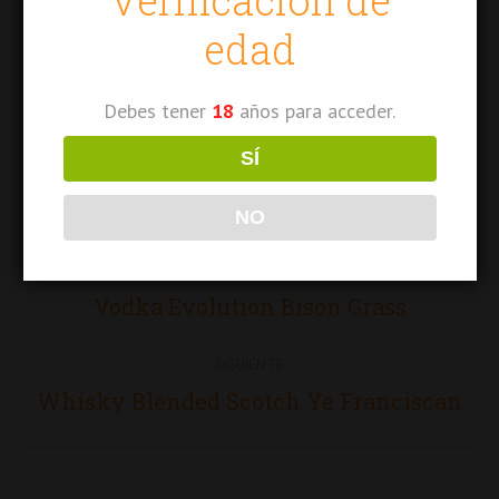
edad
GUSTO: Dulce – caramelo. Frutos suaves y naranja
cítricos.
Debes tener
18
años para acceder.
TERMINAR: Suave con acabado de turba.
SÍ
NO
Navegación
ANTERIOR
entre
Proyecto
Vodka Evolution Bison Grass
proyectos
anterior
SIGUIENTE
Proyecto
Whisky Blended Scotch Ye Franciscan
siguiente